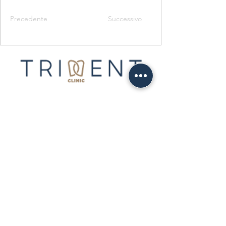
Precedente
Successivo
Tel:
+39095501968
Cell:
+393405848366
Where we are:
Via del Tritone, 21 -
Piazza Consiglio d'Europa (Formerly
Piazza Nettuno), 95126 Catania CT
Email:
info@tridentclinic.it
Fill out the form