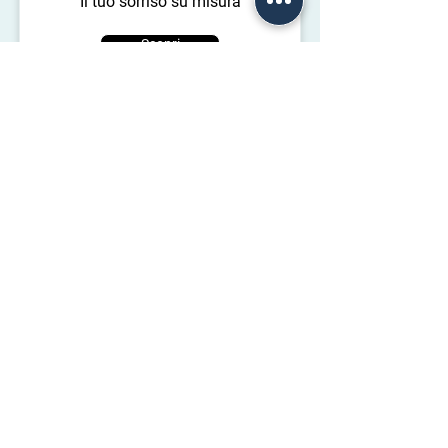
Il tuo sorriso su misura
Scopri
RADIOLOGIA E
DIAGNOSTICA
La diagnosi digitale in
abbinamento a quella clinica