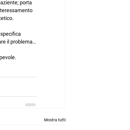
aziente; porta 
interessamento 
tetico.
 specifica 
iare il problema…
pevole. 
Mostra tutti