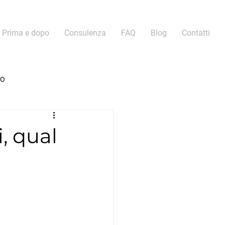
Prima e dopo
Consulenza
FAQ
Blog
Contatti
MO
, qual